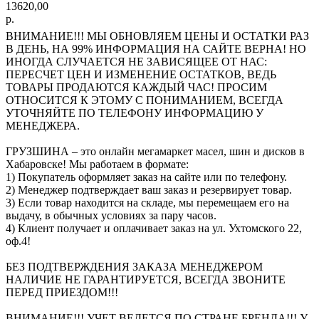
13620,00
р.
ВНИМАНИЕ!!! МЫ ОБНОВЛЯЕМ ЦЕНЫ И ОСТАТКИ РАЗ
В ДЕНЬ, НА 99% ИНФОРМАЦИЯ НА САЙТЕ ВЕРНА! НО
ИНОГДА СЛУЧАЕТСЯ НЕ ЗАВИСЯЩЕЕ ОТ НАС:
ПЕРЕСЧЕТ ЦЕН И ИЗМЕНЕНИЕ ОСТАТКОВ, ВЕДЬ
ТОВАРЫ ПРОДАЮТСЯ КАЖДЫЙ ЧАС! ПРОСИМ
ОТНОСИТСЯ К ЭТОМУ С ПОНИМАНИЕМ, ВСЕГДА
УТОЧНЯЙТЕ ПО ТЕЛЕФОНУ ИНФОРМАЦИЮ У
МЕНЕДЖЕРА.
ГРУЗШИНА – это онлайн мегамаркет масел, шин и дисков в
Хабаровске! Мы работаем в формате:
1) Покупатель оформляет заказ на сайте или по телефону.
2) Менеджер подтверждает ваш заказ и резервирует товар.
3) Если товар находится на складе, мы перемещаем его на
выдачу, в обычных условиях за пару часов.
4) Клиент получает и оплачивает заказ на ул. Ухтомского 22,
оф.4!
БЕЗ ПОДТВЕРЖДЕНИЯ ЗАКАЗА МЕНЕДЖЕРОМ
НАЛИЧИЕ НЕ ГАРАНТИРУЕТСЯ, ВСЕГДА ЗВОНИТЕ
ПЕРЕД ПРИЕЗДОМ!!!
ВНИМАНИЕ!!! УЧЕТ ВЕДЕТСЯ ПО СТРАНЕ БРЕНДА!!! У