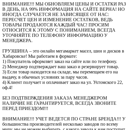
ВНИМАНИЕ!!! МЫ ОБНОВЛЯЕМ ЦЕНЫ И ОСТАТКИ РАЗ
В ДЕНЬ, НА 99% ИНФОРМАЦИЯ НА САЙТЕ ВЕРНА! НО
ИНОГДА СЛУЧАЕТСЯ НЕ ЗАВИСЯЩЕЕ ОТ НАС:
ПЕРЕСЧЕТ ЦЕН И ИЗМЕНЕНИЕ ОСТАТКОВ, ВЕДЬ
ТОВАРЫ ПРОДАЮТСЯ КАЖДЫЙ ЧАС! ПРОСИМ
ОТНОСИТСЯ К ЭТОМУ С ПОНИМАНИЕМ, ВСЕГДА
УТОЧНЯЙТЕ ПО ТЕЛЕФОНУ ИНФОРМАЦИЮ У
МЕНЕДЖЕРА.
ГРУЗШИНА – это онлайн мегамаркет масел, шин и дисков в
Хабаровске! Мы работаем в формате:
1) Покупатель оформляет заказ на сайте или по телефону.
2) Менеджер подтверждает ваш заказ и резервирует товар.
3) Если товар находится на складе, мы перемещаем его на
выдачу, в обычных условиях за пару часов.
4) Клиент получает и оплачивает заказ на ул. Ухтомского 22,
оф.4!
БЕЗ ПОДТВЕРЖДЕНИЯ ЗАКАЗА МЕНЕДЖЕРОМ
НАЛИЧИЕ НЕ ГАРАНТИРУЕТСЯ, ВСЕГДА ЗВОНИТЕ
ПЕРЕД ПРИЕЗДОМ!!!
ВНИМАНИЕ!!! УЧЕТ ВЕДЕТСЯ ПО СТРАНЕ БРЕНДА!!! У
большинства производителей несколько заводов по всему
миру, мы не можем выбирать, с какого завода к нам поступит