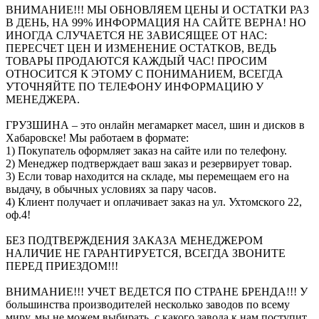
ВНИМАНИЕ!!! МЫ ОБНОВЛЯЕМ ЦЕНЫ И ОСТАТКИ РАЗ
В ДЕНЬ, НА 99% ИНФОРМАЦИЯ НА САЙТЕ ВЕРНА! НО
ИНОГДА СЛУЧАЕТСЯ НЕ ЗАВИСЯЩЕЕ ОТ НАС:
ПЕРЕСЧЕТ ЦЕН И ИЗМЕНЕНИЕ ОСТАТКОВ, ВЕДЬ
ТОВАРЫ ПРОДАЮТСЯ КАЖДЫЙ ЧАС! ПРОСИМ
ОТНОСИТСЯ К ЭТОМУ С ПОНИМАНИЕМ, ВСЕГДА
УТОЧНЯЙТЕ ПО ТЕЛЕФОНУ ИНФОРМАЦИЮ У
МЕНЕДЖЕРА.
ГРУЗШИНА – это онлайн мегамаркет масел, шин и дисков в
Хабаровске! Мы работаем в формате:
1) Покупатель оформляет заказ на сайте или по телефону.
2) Менеджер подтверждает ваш заказ и резервирует товар.
3) Если товар находится на складе, мы перемещаем его на
выдачу, в обычных условиях за пару часов.
4) Клиент получает и оплачивает заказ на ул. Ухтомского 22,
оф.4!
БЕЗ ПОДТВЕРЖДЕНИЯ ЗАКАЗА МЕНЕДЖЕРОМ
НАЛИЧИЕ НЕ ГАРАНТИРУЕТСЯ, ВСЕГДА ЗВОНИТЕ
ПЕРЕД ПРИЕЗДОМ!!!
ВНИМАНИЕ!!! УЧЕТ ВЕДЕТСЯ ПО СТРАНЕ БРЕНДА!!! У
большинства производителей несколько заводов по всему
миру, мы не можем выбирать, с какого завода к нам поступит