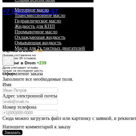
+7 (4212) 77-55-57
Моторное масло
Трансмиссионное масло
Гидравлическое масло
Жидкость для КПП
Промывочное масло
Охлаждающая жидкость
Омывающая жидкость
Масла для 2х тактных двигателей
О
ценка в 2GIS
+4,9
Оценка составлена на
основании 36 отзывов.
Рейтинг в Drom
+239
Дром учитывает отзывы
только за последние шесть
Оформление заказа
месяцев.
Заполните все необходимые поля.
Имя
Адрес электронной почты
Номер телефона
Сюда можно загрузить файл или картинку с заявкой, и реквизи
Напишите комментарий к заказу
Заказать