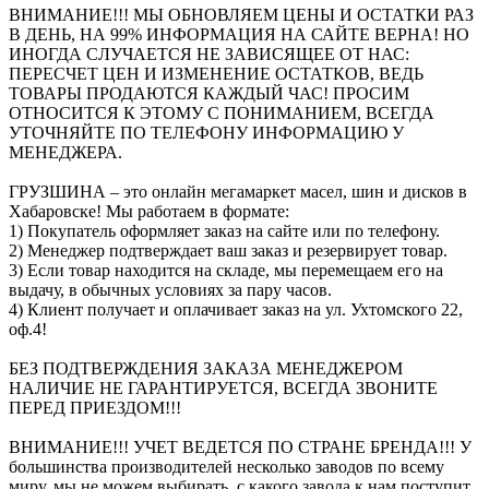
ВНИМАНИЕ!!! МЫ ОБНОВЛЯЕМ ЦЕНЫ И ОСТАТКИ РАЗ
В ДЕНЬ, НА 99% ИНФОРМАЦИЯ НА САЙТЕ ВЕРНА! НО
ИНОГДА СЛУЧАЕТСЯ НЕ ЗАВИСЯЩЕЕ ОТ НАС:
ПЕРЕСЧЕТ ЦЕН И ИЗМЕНЕНИЕ ОСТАТКОВ, ВЕДЬ
ТОВАРЫ ПРОДАЮТСЯ КАЖДЫЙ ЧАС! ПРОСИМ
ОТНОСИТСЯ К ЭТОМУ С ПОНИМАНИЕМ, ВСЕГДА
УТОЧНЯЙТЕ ПО ТЕЛЕФОНУ ИНФОРМАЦИЮ У
МЕНЕДЖЕРА.
ГРУЗШИНА – это онлайн мегамаркет масел, шин и дисков в
Хабаровске! Мы работаем в формате:
1) Покупатель оформляет заказ на сайте или по телефону.
2) Менеджер подтверждает ваш заказ и резервирует товар.
3) Если товар находится на складе, мы перемещаем его на
выдачу, в обычных условиях за пару часов.
4) Клиент получает и оплачивает заказ на ул. Ухтомского 22,
оф.4!
БЕЗ ПОДТВЕРЖДЕНИЯ ЗАКАЗА МЕНЕДЖЕРОМ
НАЛИЧИЕ НЕ ГАРАНТИРУЕТСЯ, ВСЕГДА ЗВОНИТЕ
ПЕРЕД ПРИЕЗДОМ!!!
ВНИМАНИЕ!!! УЧЕТ ВЕДЕТСЯ ПО СТРАНЕ БРЕНДА!!! У
большинства производителей несколько заводов по всему
миру, мы не можем выбирать, с какого завода к нам поступит