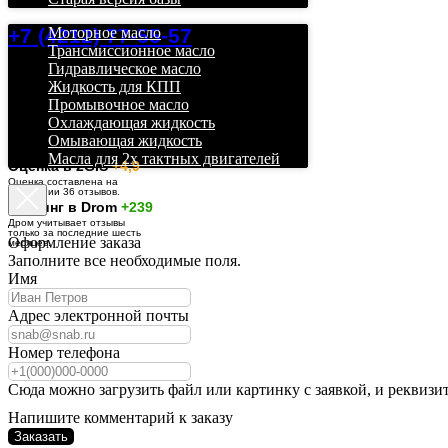
+7 (4212) 77-55-57
Моторное масло
Трансмиссионное масло
Гидравлическое масло
Жидкость для КПП
Промывочное масло
Охлаждающая жидкость
Омывающая жидкость
Масла для 2х тактных двигателей
О
ценка в 2GIS
+4,9
Оценка составлена на
основании 36 отзывов.
Рейтинг в Drom
+239
Дром учитывает отзывы
только за последние шесть
Оформление заказа
месяцев.
Заполните все необходимые поля.
Имя
Адрес электронной почты
Номер телефона
Сюда можно загрузить файл или картинку с заявкой, и реквизи
Напишите комментарий к заказу
Заказать