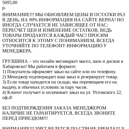
5695,00
р.
ВНИМАНИЕ!!! МЫ ОБНОВЛЯЕМ ЦЕНЫ И ОСТАТКИ РАЗ
В ДЕНЬ, НА 99% ИНФОРМАЦИЯ НА САЙТЕ ВЕРНА! НО
ИНОГДА СЛУЧАЕТСЯ НЕ ЗАВИСЯЩЕЕ ОТ НАС:
ПЕРЕСЧЕТ ЦЕН И ИЗМЕНЕНИЕ ОСТАТКОВ, ВЕДЬ
ТОВАРЫ ПРОДАЮТСЯ КАЖДЫЙ ЧАС! ПРОСИМ
ОТНОСИТСЯ К ЭТОМУ С ПОНИМАНИЕМ, ВСЕГДА
УТОЧНЯЙТЕ ПО ТЕЛЕФОНУ ИНФОРМАЦИЮ У
МЕНЕДЖЕРА.
ГРУЗШИНА – это онлайн мегамаркет масел, шин и дисков в
Хабаровске! Мы работаем в формате:
1) Покупатель оформляет заказ на сайте или по телефону.
2) Менеджер подтверждает ваш заказ и резервирует товар.
3) Если товар находится на складе, мы перемещаем его на
выдачу, в обычных условиях за пару часов.
4) Клиент получает и оплачивает заказ на ул. Ухтомского 22,
оф.4!
БЕЗ ПОДТВЕРЖДЕНИЯ ЗАКАЗА МЕНЕДЖЕРОМ
НАЛИЧИЕ НЕ ГАРАНТИРУЕТСЯ, ВСЕГДА ЗВОНИТЕ
ПЕРЕД ПРИЕЗДОМ!!!
ВНИМАНИЕ!!! УЧЕТ ВЕДЕТСЯ ПО СТРАНЕ БРЕНДА!!! У