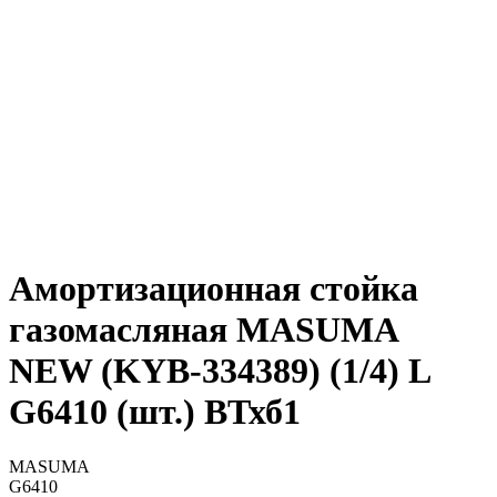
Амортизационная стойка
газомасляная MASUMA
NEW (KYB-334389) (1/4) L
G6410 (шт.) ВТхб1
MASUMA
G6410