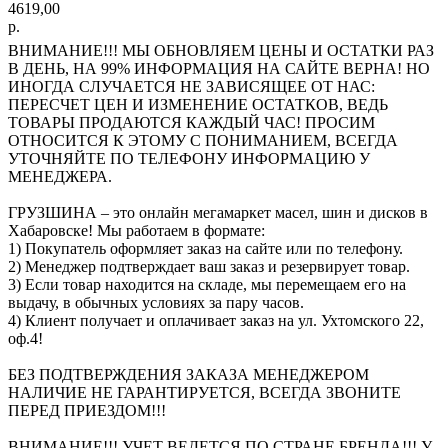
4619,00
р.
ВНИМАНИЕ!!! МЫ ОБНОВЛЯЕМ ЦЕНЫ И ОСТАТКИ РАЗ
В ДЕНЬ, НА 99% ИНФОРМАЦИЯ НА САЙТЕ ВЕРНА! НО
ИНОГДА СЛУЧАЕТСЯ НЕ ЗАВИСЯЩЕЕ ОТ НАС:
ПЕРЕСЧЕТ ЦЕН И ИЗМЕНЕНИЕ ОСТАТКОВ, ВЕДЬ
ТОВАРЫ ПРОДАЮТСЯ КАЖДЫЙ ЧАС! ПРОСИМ
ОТНОСИТСЯ К ЭТОМУ С ПОНИМАНИЕМ, ВСЕГДА
УТОЧНЯЙТЕ ПО ТЕЛЕФОНУ ИНФОРМАЦИЮ У
МЕНЕДЖЕРА.
ГРУЗШИНА – это онлайн мегамаркет масел, шин и дисков в
Хабаровске! Мы работаем в формате:
1) Покупатель оформляет заказ на сайте или по телефону.
2) Менеджер подтверждает ваш заказ и резервирует товар.
3) Если товар находится на складе, мы перемещаем его на
выдачу, в обычных условиях за пару часов.
4) Клиент получает и оплачивает заказ на ул. Ухтомского 22,
оф.4!
БЕЗ ПОДТВЕРЖДЕНИЯ ЗАКАЗА МЕНЕДЖЕРОМ
НАЛИЧИЕ НЕ ГАРАНТИРУЕТСЯ, ВСЕГДА ЗВОНИТЕ
ПЕРЕД ПРИЕЗДОМ!!!
ВНИМАНИЕ!!! УЧЕТ ВЕДЕТСЯ ПО СТРАНЕ БРЕНДА!!! У