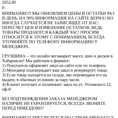
2652,00
р.
ВНИМАНИЕ!!! МЫ ОБНОВЛЯЕМ ЦЕНЫ И ОСТАТКИ РАЗ
В ДЕНЬ, НА 99% ИНФОРМАЦИЯ НА САЙТЕ ВЕРНА! НО
ИНОГДА СЛУЧАЕТСЯ НЕ ЗАВИСЯЩЕЕ ОТ НАС:
ПЕРЕСЧЕТ ЦЕН И ИЗМЕНЕНИЕ ОСТАТКОВ, ВЕДЬ
ТОВАРЫ ПРОДАЮТСЯ КАЖДЫЙ ЧАС! ПРОСИМ
ОТНОСИТСЯ К ЭТОМУ С ПОНИМАНИЕМ, ВСЕГДА
УТОЧНЯЙТЕ ПО ТЕЛЕФОНУ ИНФОРМАЦИЮ У
МЕНЕДЖЕРА.
ГРУЗШИНА – это онлайн мегамаркет масел, шин и дисков в
Хабаровске! Мы работаем в формате:
1) Покупатель оформляет заказ на сайте или по телефону.
2) Менеджер подтверждает ваш заказ и резервирует товар.
3) Если товар находится на складе, мы перемещаем его на
выдачу, в обычных условиях за пару часов.
4) Клиент получает и оплачивает заказ на ул. Ухтомского 22,
оф.4!
БЕЗ ПОДТВЕРЖДЕНИЯ ЗАКАЗА МЕНЕДЖЕРОМ
НАЛИЧИЕ НЕ ГАРАНТИРУЕТСЯ, ВСЕГДА ЗВОНИТЕ
ПЕРЕД ПРИЕЗДОМ!!!
ВНИМАНИЕ!!! УЧЕТ ВЕДЕТСЯ ПО СТРАНЕ БРЕНДА!!! У