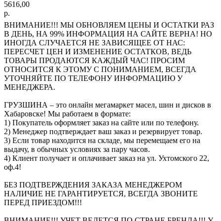
5616,00
р.
ВНИМАНИЕ!!! МЫ ОБНОВЛЯЕМ ЦЕНЫ И ОСТАТКИ РАЗ
В ДЕНЬ, НА 99% ИНФОРМАЦИЯ НА САЙТЕ ВЕРНА! НО
ИНОГДА СЛУЧАЕТСЯ НЕ ЗАВИСЯЩЕЕ ОТ НАС:
ПЕРЕСЧЕТ ЦЕН И ИЗМЕНЕНИЕ ОСТАТКОВ, ВЕДЬ
ТОВАРЫ ПРОДАЮТСЯ КАЖДЫЙ ЧАС! ПРОСИМ
ОТНОСИТСЯ К ЭТОМУ С ПОНИМАНИЕМ, ВСЕГДА
УТОЧНЯЙТЕ ПО ТЕЛЕФОНУ ИНФОРМАЦИЮ У
МЕНЕДЖЕРА.
ГРУЗШИНА – это онлайн мегамаркет масел, шин и дисков в
Хабаровске! Мы работаем в формате:
1) Покупатель оформляет заказ на сайте или по телефону.
2) Менеджер подтверждает ваш заказ и резервирует товар.
3) Если товар находится на складе, мы перемещаем его на
выдачу, в обычных условиях за пару часов.
4) Клиент получает и оплачивает заказ на ул. Ухтомского 22,
оф.4!
БЕЗ ПОДТВЕРЖДЕНИЯ ЗАКАЗА МЕНЕДЖЕРОМ
НАЛИЧИЕ НЕ ГАРАНТИРУЕТСЯ, ВСЕГДА ЗВОНИТЕ
ПЕРЕД ПРИЕЗДОМ!!!
ВНИМАНИЕ!!! УЧЕТ ВЕДЕТСЯ ПО СТРАНЕ БРЕНДА!!! У