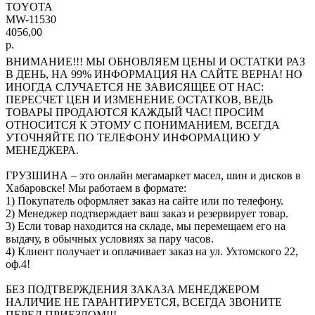
TOYOTA
MW-11530
4056,00
р.
ВНИМАНИЕ!!! МЫ ОБНОВЛЯЕМ ЦЕНЫ И ОСТАТКИ РАЗ
В ДЕНЬ, НА 99% ИНФОРМАЦИЯ НА САЙТЕ ВЕРНА! НО
ИНОГДА СЛУЧАЕТСЯ НЕ ЗАВИСЯЩЕЕ ОТ НАС:
ПЕРЕСЧЕТ ЦЕН И ИЗМЕНЕНИЕ ОСТАТКОВ, ВЕДЬ
ТОВАРЫ ПРОДАЮТСЯ КАЖДЫЙ ЧАС! ПРОСИМ
ОТНОСИТСЯ К ЭТОМУ С ПОНИМАНИЕМ, ВСЕГДА
УТОЧНЯЙТЕ ПО ТЕЛЕФОНУ ИНФОРМАЦИЮ У
МЕНЕДЖЕРА.
ГРУЗШИНА – это онлайн мегамаркет масел, шин и дисков в
Хабаровске! Мы работаем в формате:
1) Покупатель оформляет заказ на сайте или по телефону.
2) Менеджер подтверждает ваш заказ и резервирует товар.
3) Если товар находится на складе, мы перемещаем его на
выдачу, в обычных условиях за пару часов.
4) Клиент получает и оплачивает заказ на ул. Ухтомского 22,
оф.4!
БЕЗ ПОДТВЕРЖДЕНИЯ ЗАКАЗА МЕНЕДЖЕРОМ
НАЛИЧИЕ НЕ ГАРАНТИРУЕТСЯ, ВСЕГДА ЗВОНИТЕ
ПЕРЕД ПРИЕЗДОМ!!!