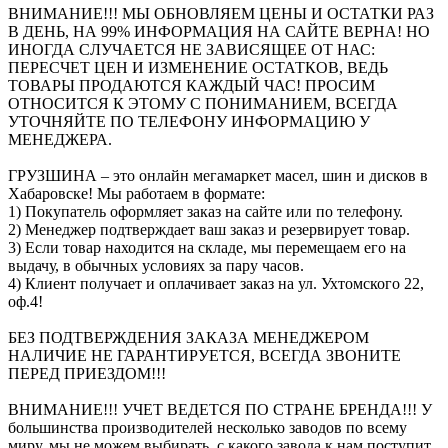
ВНИМАНИЕ!!! МЫ ОБНОВЛЯЕМ ЦЕНЫ И ОСТАТКИ РАЗ
В ДЕНЬ, НА 99% ИНФОРМАЦИЯ НА САЙТЕ ВЕРНА! НО
ИНОГДА СЛУЧАЕТСЯ НЕ ЗАВИСЯЩЕЕ ОТ НАС:
ПЕРЕСЧЕТ ЦЕН И ИЗМЕНЕНИЕ ОСТАТКОВ, ВЕДЬ
ТОВАРЫ ПРОДАЮТСЯ КАЖДЫЙ ЧАС! ПРОСИМ
ОТНОСИТСЯ К ЭТОМУ С ПОНИМАНИЕМ, ВСЕГДА
УТОЧНЯЙТЕ ПО ТЕЛЕФОНУ ИНФОРМАЦИЮ У
МЕНЕДЖЕРА.
ГРУЗШИНА – это онлайн мегамаркет масел, шин и дисков в
Хабаровске! Мы работаем в формате:
1) Покупатель оформляет заказ на сайте или по телефону.
2) Менеджер подтверждает ваш заказ и резервирует товар.
3) Если товар находится на складе, мы перемещаем его на
выдачу, в обычных условиях за пару часов.
4) Клиент получает и оплачивает заказ на ул. Ухтомского 22,
оф.4!
БЕЗ ПОДТВЕРЖДЕНИЯ ЗАКАЗА МЕНЕДЖЕРОМ
НАЛИЧИЕ НЕ ГАРАНТИРУЕТСЯ, ВСЕГДА ЗВОНИТЕ
ПЕРЕД ПРИЕЗДОМ!!!
ВНИМАНИЕ!!! УЧЕТ ВЕДЕТСЯ ПО СТРАНЕ БРЕНДА!!! У
большинства производителей несколько заводов по всему
миру, мы не можем выбирать, с какого завода к нам поступит