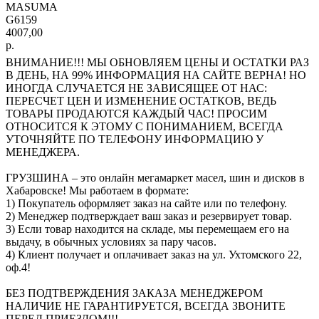
MASUMA
G6159
4007,00
р.
ВНИМАНИЕ!!! МЫ ОБНОВЛЯЕМ ЦЕНЫ И ОСТАТКИ РАЗ
В ДЕНЬ, НА 99% ИНФОРМАЦИЯ НА САЙТЕ ВЕРНА! НО
ИНОГДА СЛУЧАЕТСЯ НЕ ЗАВИСЯЩЕЕ ОТ НАС:
ПЕРЕСЧЕТ ЦЕН И ИЗМЕНЕНИЕ ОСТАТКОВ, ВЕДЬ
ТОВАРЫ ПРОДАЮТСЯ КАЖДЫЙ ЧАС! ПРОСИМ
ОТНОСИТСЯ К ЭТОМУ С ПОНИМАНИЕМ, ВСЕГДА
УТОЧНЯЙТЕ ПО ТЕЛЕФОНУ ИНФОРМАЦИЮ У
МЕНЕДЖЕРА.
ГРУЗШИНА – это онлайн мегамаркет масел, шин и дисков в
Хабаровске! Мы работаем в формате:
1) Покупатель оформляет заказ на сайте или по телефону.
2) Менеджер подтверждает ваш заказ и резервирует товар.
3) Если товар находится на складе, мы перемещаем его на
выдачу, в обычных условиях за пару часов.
4) Клиент получает и оплачивает заказ на ул. Ухтомского 22,
оф.4!
БЕЗ ПОДТВЕРЖДЕНИЯ ЗАКАЗА МЕНЕДЖЕРОМ
НАЛИЧИЕ НЕ ГАРАНТИРУЕТСЯ, ВСЕГДА ЗВОНИТЕ
ПЕРЕД ПРИЕЗДОМ!!!