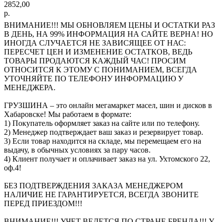
2852,00
р.
ВНИМАНИЕ!!! МЫ ОБНОВЛЯЕМ ЦЕНЫ И ОСТАТКИ РАЗ
В ДЕНЬ, НА 99% ИНФОРМАЦИЯ НА САЙТЕ ВЕРНА! НО
ИНОГДА СЛУЧАЕТСЯ НЕ ЗАВИСЯЩЕЕ ОТ НАС:
ПЕРЕСЧЕТ ЦЕН И ИЗМЕНЕНИЕ ОСТАТКОВ, ВЕДЬ
ТОВАРЫ ПРОДАЮТСЯ КАЖДЫЙ ЧАС! ПРОСИМ
ОТНОСИТСЯ К ЭТОМУ С ПОНИМАНИЕМ, ВСЕГДА
УТОЧНЯЙТЕ ПО ТЕЛЕФОНУ ИНФОРМАЦИЮ У
МЕНЕДЖЕРА.
ГРУЗШИНА – это онлайн мегамаркет масел, шин и дисков в
Хабаровске! Мы работаем в формате:
1) Покупатель оформляет заказ на сайте или по телефону.
2) Менеджер подтверждает ваш заказ и резервирует товар.
3) Если товар находится на складе, мы перемещаем его на
выдачу, в обычных условиях за пару часов.
4) Клиент получает и оплачивает заказ на ул. Ухтомского 22,
оф.4!
БЕЗ ПОДТВЕРЖДЕНИЯ ЗАКАЗА МЕНЕДЖЕРОМ
НАЛИЧИЕ НЕ ГАРАНТИРУЕТСЯ, ВСЕГДА ЗВОНИТЕ
ПЕРЕД ПРИЕЗДОМ!!!
ВНИМАНИЕ!!! УЧЕТ ВЕДЕТСЯ ПО СТРАНЕ БРЕНДА!!! У