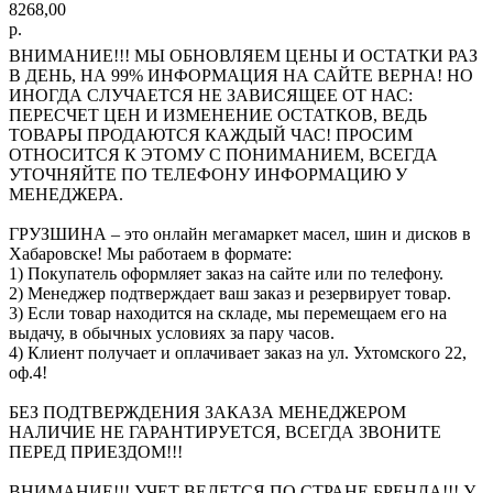
8268,00
р.
ВНИМАНИЕ!!! МЫ ОБНОВЛЯЕМ ЦЕНЫ И ОСТАТКИ РАЗ
В ДЕНЬ, НА 99% ИНФОРМАЦИЯ НА САЙТЕ ВЕРНА! НО
ИНОГДА СЛУЧАЕТСЯ НЕ ЗАВИСЯЩЕЕ ОТ НАС:
ПЕРЕСЧЕТ ЦЕН И ИЗМЕНЕНИЕ ОСТАТКОВ, ВЕДЬ
ТОВАРЫ ПРОДАЮТСЯ КАЖДЫЙ ЧАС! ПРОСИМ
ОТНОСИТСЯ К ЭТОМУ С ПОНИМАНИЕМ, ВСЕГДА
УТОЧНЯЙТЕ ПО ТЕЛЕФОНУ ИНФОРМАЦИЮ У
МЕНЕДЖЕРА.
ГРУЗШИНА – это онлайн мегамаркет масел, шин и дисков в
Хабаровске! Мы работаем в формате:
1) Покупатель оформляет заказ на сайте или по телефону.
2) Менеджер подтверждает ваш заказ и резервирует товар.
3) Если товар находится на складе, мы перемещаем его на
выдачу, в обычных условиях за пару часов.
4) Клиент получает и оплачивает заказ на ул. Ухтомского 22,
оф.4!
БЕЗ ПОДТВЕРЖДЕНИЯ ЗАКАЗА МЕНЕДЖЕРОМ
НАЛИЧИЕ НЕ ГАРАНТИРУЕТСЯ, ВСЕГДА ЗВОНИТЕ
ПЕРЕД ПРИЕЗДОМ!!!
ВНИМАНИЕ!!! УЧЕТ ВЕДЕТСЯ ПО СТРАНЕ БРЕНДА!!! У