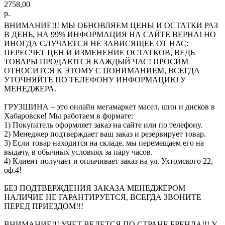
2758,00
р.
ВНИМАНИЕ!!! МЫ ОБНОВЛЯЕМ ЦЕНЫ И ОСТАТКИ РАЗ
В ДЕНЬ, НА 99% ИНФОРМАЦИЯ НА САЙТЕ ВЕРНА! НО
ИНОГДА СЛУЧАЕТСЯ НЕ ЗАВИСЯЩЕЕ ОТ НАС:
ПЕРЕСЧЕТ ЦЕН И ИЗМЕНЕНИЕ ОСТАТКОВ, ВЕДЬ
ТОВАРЫ ПРОДАЮТСЯ КАЖДЫЙ ЧАС! ПРОСИМ
ОТНОСИТСЯ К ЭТОМУ С ПОНИМАНИЕМ, ВСЕГДА
УТОЧНЯЙТЕ ПО ТЕЛЕФОНУ ИНФОРМАЦИЮ У
МЕНЕДЖЕРА.
ГРУЗШИНА – это онлайн мегамаркет масел, шин и дисков в
Хабаровске! Мы работаем в формате:
1) Покупатель оформляет заказ на сайте или по телефону.
2) Менеджер подтверждает ваш заказ и резервирует товар.
3) Если товар находится на складе, мы перемещаем его на
выдачу, в обычных условиях за пару часов.
4) Клиент получает и оплачивает заказ на ул. Ухтомского 22,
оф.4!
БЕЗ ПОДТВЕРЖДЕНИЯ ЗАКАЗА МЕНЕДЖЕРОМ
НАЛИЧИЕ НЕ ГАРАНТИРУЕТСЯ, ВСЕГДА ЗВОНИТЕ
ПЕРЕД ПРИЕЗДОМ!!!
ВНИМАНИЕ!!! УЧЕТ ВЕДЕТСЯ ПО СТРАНЕ БРЕНДА!!! У