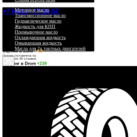
+7 (4212) 77-55-57
Моторное масло
Трансмиссионное масло
Гидравлическое масло
Жидкость для КПП
Промывочное масло
Охлаждающая жидкость
Омывающая жидкость
Масла для 2х тактных двигателей
О
ценка в 2GIS
+4,9
Оценка составлена на
основании 36 отзывов.
Рейтинг в Drom
+239
Дром учитывает отзывы
только за последние шесть
месяцев.