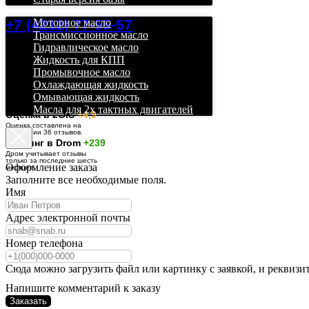
+7 (4212) 77-55-57
Моторное масло
Трансмиссионное масло
Гидравлическое масло
Жидкость для КПП
Промывочное масло
Охлаждающая жидкость
Омывающая жидкость
Масла для 2х тактных двигателей
О
ценка в 2GIS
+4,9
Оценка составлена на
основании 36 отзывов.
Рейтинг в Drom
+239
Дром учитывает отзывы
только за последние шесть
Оформление заказа
месяцев.
Заполните все необходимые поля.
Имя
Адрес электронной почты
Номер телефона
Сюда можно загрузить файл или картинку с заявкой, и реквизи
Напишите комментарий к заказу
Заказать