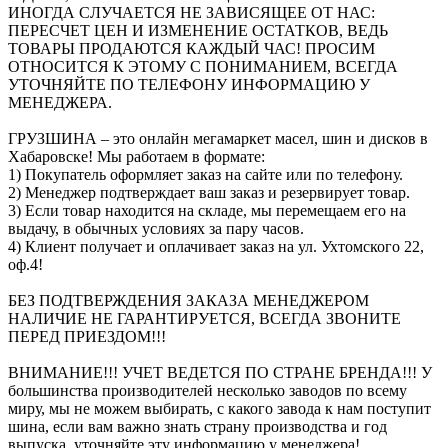
ИНОГДА СЛУЧАЕТСЯ НЕ ЗАВИСЯЩЕЕ ОТ НАС:
ПЕРЕСЧЕТ ЦЕН И ИЗМЕНЕНИЕ ОСТАТКОВ, ВЕДЬ
ТОВАРЫ ПРОДАЮТСЯ КАЖДЫЙ ЧАС! ПРОСИМ
ОТНОСИТСЯ К ЭТОМУ С ПОНИМАНИЕМ, ВСЕГДА
УТОЧНЯЙТЕ ПО ТЕЛЕФОНУ ИНФОРМАЦИЮ У
МЕНЕДЖЕРА.
ГРУЗШИНА – это онлайн мегамаркет масел, шин и дисков в
Хабаровске! Мы работаем в формате:
1) Покупатель оформляет заказ на сайте или по телефону.
2) Менеджер подтверждает ваш заказ и резервирует товар.
3) Если товар находится на складе, мы перемещаем его на
выдачу, в обычных условиях за пару часов.
4) Клиент получает и оплачивает заказ на ул. Ухтомского 22,
оф.4!
БЕЗ ПОДТВЕРЖДЕНИЯ ЗАКАЗА МЕНЕДЖЕРОМ
НАЛИЧИЕ НЕ ГАРАНТИРУЕТСЯ, ВСЕГДА ЗВОНИТЕ
ПЕРЕД ПРИЕЗДОМ!!!
ВНИМАНИЕ!!! УЧЕТ ВЕДЕТСЯ ПО СТРАНЕ БРЕНДА!!! У
большинства производителей несколько заводов по всему
миру, мы не можем выбирать, с какого завода к нам поступит
шина, если вам важно знать страну производства и год
выпуска, уточняйте эту информацию у менеджера!