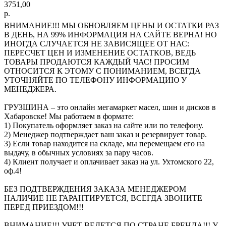
3751,00
р.
ВНИМАНИЕ!!! МЫ ОБНОВЛЯЕМ ЦЕНЫ И ОСТАТКИ РАЗ
В ДЕНЬ, НА 99% ИНФОРМАЦИЯ НА САЙТЕ ВЕРНА! НО
ИНОГДА СЛУЧАЕТСЯ НЕ ЗАВИСЯЩЕЕ ОТ НАС:
ПЕРЕСЧЕТ ЦЕН И ИЗМЕНЕНИЕ ОСТАТКОВ, ВЕДЬ
ТОВАРЫ ПРОДАЮТСЯ КАЖДЫЙ ЧАС! ПРОСИМ
ОТНОСИТСЯ К ЭТОМУ С ПОНИМАНИЕМ, ВСЕГДА
УТОЧНЯЙТЕ ПО ТЕЛЕФОНУ ИНФОРМАЦИЮ У
МЕНЕДЖЕРА.
ГРУЗШИНА – это онлайн мегамаркет масел, шин и дисков в
Хабаровске! Мы работаем в формате:
1) Покупатель оформляет заказ на сайте или по телефону.
2) Менеджер подтверждает ваш заказ и резервирует товар.
3) Если товар находится на складе, мы перемещаем его на
выдачу, в обычных условиях за пару часов.
4) Клиент получает и оплачивает заказ на ул. Ухтомского 22,
оф.4!
БЕЗ ПОДТВЕРЖДЕНИЯ ЗАКАЗА МЕНЕДЖЕРОМ
НАЛИЧИЕ НЕ ГАРАНТИРУЕТСЯ, ВСЕГДА ЗВОНИТЕ
ПЕРЕД ПРИЕЗДОМ!!!
ВНИМАНИЕ!!! УЧЕТ ВЕДЕТСЯ ПО СТРАНЕ БРЕНДА!!! У