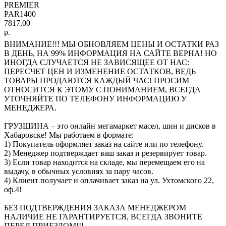
PREMIER
PAR1400
7817,00
р.
ВНИМАНИЕ!!! МЫ ОБНОВЛЯЕМ ЦЕНЫ И ОСТАТКИ РАЗ
В ДЕНЬ, НА 99% ИНФОРМАЦИЯ НА САЙТЕ ВЕРНА! НО
ИНОГДА СЛУЧАЕТСЯ НЕ ЗАВИСЯЩЕЕ ОТ НАС:
ПЕРЕСЧЕТ ЦЕН И ИЗМЕНЕНИЕ ОСТАТКОВ, ВЕДЬ
ТОВАРЫ ПРОДАЮТСЯ КАЖДЫЙ ЧАС! ПРОСИМ
ОТНОСИТСЯ К ЭТОМУ С ПОНИМАНИЕМ, ВСЕГДА
УТОЧНЯЙТЕ ПО ТЕЛЕФОНУ ИНФОРМАЦИЮ У
МЕНЕДЖЕРА.
ГРУЗШИНА – это онлайн мегамаркет масел, шин и дисков в
Хабаровске! Мы работаем в формате:
1) Покупатель оформляет заказ на сайте или по телефону.
2) Менеджер подтверждает ваш заказ и резервирует товар.
3) Если товар находится на складе, мы перемещаем его на
выдачу, в обычных условиях за пару часов.
4) Клиент получает и оплачивает заказ на ул. Ухтомского 22,
оф.4!
БЕЗ ПОДТВЕРЖДЕНИЯ ЗАКАЗА МЕНЕДЖЕРОМ
НАЛИЧИЕ НЕ ГАРАНТИРУЕТСЯ, ВСЕГДА ЗВОНИТЕ
ПЕРЕД ПРИЕЗДОМ!!!