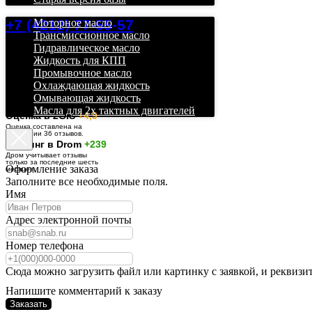
+7 (4212) 77-55-57
Моторное масло
Трансмиссионное масло
Гидравлическое масло
Жидкость для КПП
Промывочное масло
Охлаждающая жидкость
Омывающая жидкость
Масла для 2х тактных двигателей
О
ценка в 2GIS
+4,9
Оценка составлена на
основании 36 отзывов.
Рейтинг в Drom
+239
Дром учитывает отзывы
только за последние шесть
Оформление заказа
месяцев.
Заполните все необходимые поля.
Имя
Адрес электронной почты
Номер телефона
Сюда можно загрузить файл или картинку с заявкой, и реквизи
Напишите комментарий к заказу
Заказать