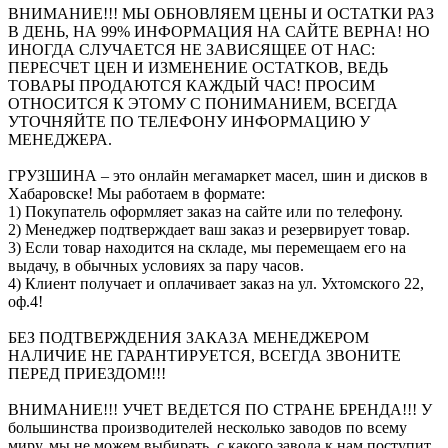
ВНИМАНИЕ!!! МЫ ОБНОВЛЯЕМ ЦЕНЫ И ОСТАТКИ РАЗ
В ДЕНЬ, НА 99% ИНФОРМАЦИЯ НА САЙТЕ ВЕРНА! НО
ИНОГДА СЛУЧАЕТСЯ НЕ ЗАВИСЯЩЕЕ ОТ НАС:
ПЕРЕСЧЕТ ЦЕН И ИЗМЕНЕНИЕ ОСТАТКОВ, ВЕДЬ
ТОВАРЫ ПРОДАЮТСЯ КАЖДЫЙ ЧАС! ПРОСИМ
ОТНОСИТСЯ К ЭТОМУ С ПОНИМАНИЕМ, ВСЕГДА
УТОЧНЯЙТЕ ПО ТЕЛЕФОНУ ИНФОРМАЦИЮ У
МЕНЕДЖЕРА.
ГРУЗШИНА – это онлайн мегамаркет масел, шин и дисков в
Хабаровске! Мы работаем в формате:
1) Покупатель оформляет заказ на сайте или по телефону.
2) Менеджер подтверждает ваш заказ и резервирует товар.
3) Если товар находится на складе, мы перемещаем его на
выдачу, в обычных условиях за пару часов.
4) Клиент получает и оплачивает заказ на ул. Ухтомского 22,
оф.4!
БЕЗ ПОДТВЕРЖДЕНИЯ ЗАКАЗА МЕНЕДЖЕРОМ
НАЛИЧИЕ НЕ ГАРАНТИРУЕТСЯ, ВСЕГДА ЗВОНИТЕ
ПЕРЕД ПРИЕЗДОМ!!!
ВНИМАНИЕ!!! УЧЕТ ВЕДЕТСЯ ПО СТРАНЕ БРЕНДА!!! У
большинства производителей несколько заводов по всему
миру, мы не можем выбирать, с какого завода к нам поступит