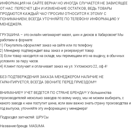
ИНФОРМАЦИЯ НА САЙТЕ ВЕРНА! НО ИНОГДА СЛУЧАЕТСЯ НЕ ЗАВИСЯЩЕЕ
ОТ НАС: ПЕРЕСЧЕТ ЦЕН И ИЗМЕНЕНИЕ ОСТАТКОВ, ВЕДЬ ТОВАРЫ
ПРОДАЮТСЯ КАЖДЫЙ ЧАС! ПРОСИМ ОТНОСИТСЯ К ЭТОМУ С
ПОНИМАНИЕМ, ВСЕГДА УТОЧНЯЙТЕ ПО ТЕЛЕФОНУ ИНФОРМАЦИЮ У
МЕНЕДЖЕРА.
ГРУЗШИНА – это онлайн мегамаркет масел, шин и дисков в Хабаровске! Мы
работаем в формате:
1) Покупатель оформляет заказ на сайте или по телефону.
2) Менеджер подтверждает ваш заказ и резервирует товар.
3) Если товар находится на складе, мы перемещаем его на выдачу, в обычных
условиях за пару часов.
4) Клиент получает и оплачивает заказ на ул. Ухтомского 22, оф.4!
БЕЗ ПОДТВЕРЖДЕНИЯ ЗАКАЗА МЕНЕДЖЕРОМ НАЛИЧИЕ НЕ
ГАРАНТИРУЕТСЯ, ВСЕГДА ЗВОНИТЕ ПЕРЕД ПРИЕЗДОМ!!!
ВНИМАНИЕ!!! УЧЕТ ВЕДЕТСЯ ПО СТРАНЕ БРЕНДА!!! У большинства
производителей несколько заводов по всему миру, мы не можем выбирать, с
какого завода к нам поступит шина, если вам важно знать страну производства и
год выпуска, уточняйте эту информацию у менеджера!
Подраздел запчастей: ШРУСы
Название бренда: MASUMA