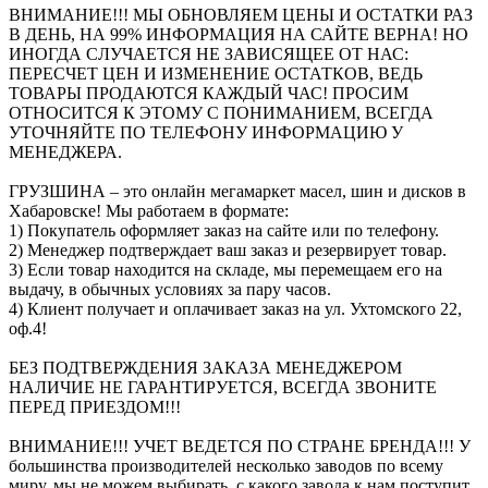
ВНИМАНИЕ!!! МЫ ОБНОВЛЯЕМ ЦЕНЫ И ОСТАТКИ РАЗ
В ДЕНЬ, НА 99% ИНФОРМАЦИЯ НА САЙТЕ ВЕРНА! НО
ИНОГДА СЛУЧАЕТСЯ НЕ ЗАВИСЯЩЕЕ ОТ НАС:
ПЕРЕСЧЕТ ЦЕН И ИЗМЕНЕНИЕ ОСТАТКОВ, ВЕДЬ
ТОВАРЫ ПРОДАЮТСЯ КАЖДЫЙ ЧАС! ПРОСИМ
ОТНОСИТСЯ К ЭТОМУ С ПОНИМАНИЕМ, ВСЕГДА
УТОЧНЯЙТЕ ПО ТЕЛЕФОНУ ИНФОРМАЦИЮ У
МЕНЕДЖЕРА.
ГРУЗШИНА – это онлайн мегамаркет масел, шин и дисков в
Хабаровске! Мы работаем в формате:
1) Покупатель оформляет заказ на сайте или по телефону.
2) Менеджер подтверждает ваш заказ и резервирует товар.
3) Если товар находится на складе, мы перемещаем его на
выдачу, в обычных условиях за пару часов.
4) Клиент получает и оплачивает заказ на ул. Ухтомского 22,
оф.4!
БЕЗ ПОДТВЕРЖДЕНИЯ ЗАКАЗА МЕНЕДЖЕРОМ
НАЛИЧИЕ НЕ ГАРАНТИРУЕТСЯ, ВСЕГДА ЗВОНИТЕ
ПЕРЕД ПРИЕЗДОМ!!!
ВНИМАНИЕ!!! УЧЕТ ВЕДЕТСЯ ПО СТРАНЕ БРЕНДА!!! У
большинства производителей несколько заводов по всему
миру, мы не можем выбирать, с какого завода к нам поступит