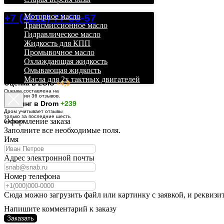
+7 (4212) 77-55-57
Моторное масло
Трансмиссионное масло
Гидравлическое масло
Жидкость для КПП
Промывочное масло
Охлаждающая жидкость
Омывающая жидкость
Масла для 2х тактных двигателей
О
ценка в 2GIS
+4,9
Оценка составлена на
основании 36 отзывов.
Рейтинг в Drom
+239
Дром учитывает отзывы
только за последние шесть
Оформление заказа
месяцев.
Заполните все необходимые поля.
Имя
Адрес электронной почты
Номер телефона
Сюда можно загрузить файл или картинку с заявкой, и реквизи
Напишите комментарий к заказу
Заказать