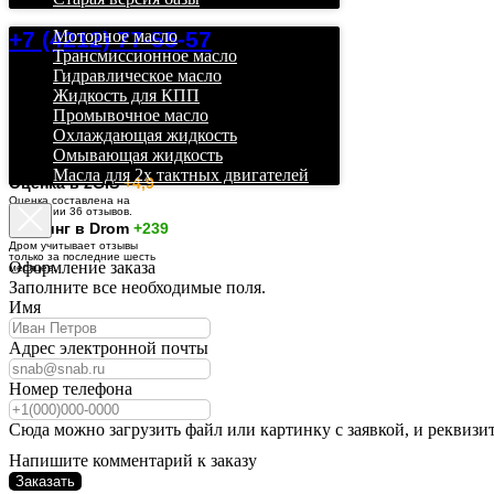
+7 (4212) 77-55-57
Моторное масло
Трансмиссионное масло
Гидравлическое масло
Жидкость для КПП
Промывочное масло
Охлаждающая жидкость
Омывающая жидкость
Масла для 2х тактных двигателей
О
ценка в 2GIS
+4,9
Оценка составлена на
основании 36 отзывов.
Рейтинг в Drom
+239
Дром учитывает отзывы
только за последние шесть
Оформление заказа
месяцев.
Заполните все необходимые поля.
Имя
Адрес электронной почты
Номер телефона
Сюда можно загрузить файл или картинку с заявкой, и реквизи
Напишите комментарий к заказу
Заказать