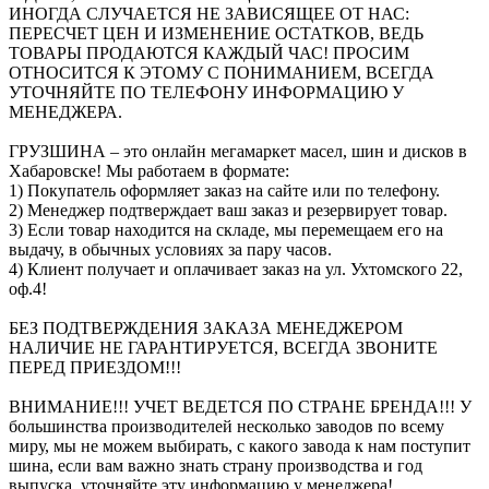
ИНОГДА СЛУЧАЕТСЯ НЕ ЗАВИСЯЩЕЕ ОТ НАС:
ПЕРЕСЧЕТ ЦЕН И ИЗМЕНЕНИЕ ОСТАТКОВ, ВЕДЬ
ТОВАРЫ ПРОДАЮТСЯ КАЖДЫЙ ЧАС! ПРОСИМ
ОТНОСИТСЯ К ЭТОМУ С ПОНИМАНИЕМ, ВСЕГДА
УТОЧНЯЙТЕ ПО ТЕЛЕФОНУ ИНФОРМАЦИЮ У
МЕНЕДЖЕРА.
ГРУЗШИНА – это онлайн мегамаркет масел, шин и дисков в
Хабаровске! Мы работаем в формате:
1) Покупатель оформляет заказ на сайте или по телефону.
2) Менеджер подтверждает ваш заказ и резервирует товар.
3) Если товар находится на складе, мы перемещаем его на
выдачу, в обычных условиях за пару часов.
4) Клиент получает и оплачивает заказ на ул. Ухтомского 22,
оф.4!
БЕЗ ПОДТВЕРЖДЕНИЯ ЗАКАЗА МЕНЕДЖЕРОМ
НАЛИЧИЕ НЕ ГАРАНТИРУЕТСЯ, ВСЕГДА ЗВОНИТЕ
ПЕРЕД ПРИЕЗДОМ!!!
ВНИМАНИЕ!!! УЧЕТ ВЕДЕТСЯ ПО СТРАНЕ БРЕНДА!!! У
большинства производителей несколько заводов по всему
миру, мы не можем выбирать, с какого завода к нам поступит
шина, если вам важно знать страну производства и год
выпуска, уточняйте эту информацию у менеджера!