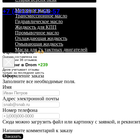
+7 (4212) 77-55-57
Моторное масло
Трансмиссионное масло
Гидравлическое масло
Жидкость для КПП
Промывочное масло
Охлаждающая жидкость
Омывающая жидкость
Масла для 2х тактных двигателей
О
ценка в 2GIS
+4,9
Оценка составлена на
основании 36 отзывов.
Рейтинг в Drom
+239
Дром учитывает отзывы
только за последние шесть
Оформление заказа
месяцев.
Заполните все необходимые поля.
Имя
Адрес электронной почты
Номер телефона
Сюда можно загрузить файл или картинку с заявкой, и реквизи
Напишите комментарий к заказу
Заказать