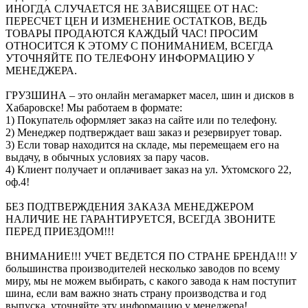
ИНОГДА СЛУЧАЕТСЯ НЕ ЗАВИСЯЩЕЕ ОТ НАС:
ПЕРЕСЧЕТ ЦЕН И ИЗМЕНЕНИЕ ОСТАТКОВ, ВЕДЬ
ТОВАРЫ ПРОДАЮТСЯ КАЖДЫЙ ЧАС! ПРОСИМ
ОТНОСИТСЯ К ЭТОМУ С ПОНИМАНИЕМ, ВСЕГДА
УТОЧНЯЙТЕ ПО ТЕЛЕФОНУ ИНФОРМАЦИЮ У
МЕНЕДЖЕРА.
ГРУЗШИНА – это онлайн мегамаркет масел, шин и дисков в
Хабаровске! Мы работаем в формате:
1) Покупатель оформляет заказ на сайте или по телефону.
2) Менеджер подтверждает ваш заказ и резервирует товар.
3) Если товар находится на складе, мы перемещаем его на
выдачу, в обычных условиях за пару часов.
4) Клиент получает и оплачивает заказ на ул. Ухтомского 22,
оф.4!
БЕЗ ПОДТВЕРЖДЕНИЯ ЗАКАЗА МЕНЕДЖЕРОМ
НАЛИЧИЕ НЕ ГАРАНТИРУЕТСЯ, ВСЕГДА ЗВОНИТЕ
ПЕРЕД ПРИЕЗДОМ!!!
ВНИМАНИЕ!!! УЧЕТ ВЕДЕТСЯ ПО СТРАНЕ БРЕНДА!!! У
большинства производителей несколько заводов по всему
миру, мы не можем выбирать, с какого завода к нам поступит
шина, если вам важно знать страну производства и год
выпуска, уточняйте эту информацию у менеджера!