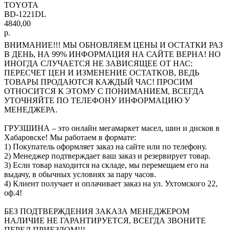
TOYOTA
BD-1221DL
4840,00
р.
ВНИМАНИЕ!!! МЫ ОБНОВЛЯЕМ ЦЕНЫ И ОСТАТКИ РАЗ
В ДЕНЬ, НА 99% ИНФОРМАЦИЯ НА САЙТЕ ВЕРНА! НО
ИНОГДА СЛУЧАЕТСЯ НЕ ЗАВИСЯЩЕЕ ОТ НАС:
ПЕРЕСЧЕТ ЦЕН И ИЗМЕНЕНИЕ ОСТАТКОВ, ВЕДЬ
ТОВАРЫ ПРОДАЮТСЯ КАЖДЫЙ ЧАС! ПРОСИМ
ОТНОСИТСЯ К ЭТОМУ С ПОНИМАНИЕМ, ВСЕГДА
УТОЧНЯЙТЕ ПО ТЕЛЕФОНУ ИНФОРМАЦИЮ У
МЕНЕДЖЕРА.
ГРУЗШИНА – это онлайн мегамаркет масел, шин и дисков в
Хабаровске! Мы работаем в формате:
1) Покупатель оформляет заказ на сайте или по телефону.
2) Менеджер подтверждает ваш заказ и резервирует товар.
3) Если товар находится на складе, мы перемещаем его на
выдачу, в обычных условиях за пару часов.
4) Клиент получает и оплачивает заказ на ул. Ухтомского 22,
оф.4!
БЕЗ ПОДТВЕРЖДЕНИЯ ЗАКАЗА МЕНЕДЖЕРОМ
НАЛИЧИЕ НЕ ГАРАНТИРУЕТСЯ, ВСЕГДА ЗВОНИТЕ
ПЕРЕД ПРИЕЗДОМ!!!