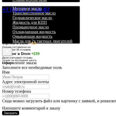
+7 (4212) 77-55-57
Моторное масло
Трансмиссионное масло
Гидравлическое масло
Жидкость для КПП
Промывочное масло
Охлаждающая жидкость
Омывающая жидкость
Масла для 2х тактных двигателей
О
ценка в 2GIS
+4,9
Оценка составлена на
основании 36 отзывов.
Рейтинг в Drom
+239
Дром учитывает отзывы
только за последние шесть
Оформление заказа
месяцев.
Заполните все необходимые поля.
Имя
Адрес электронной почты
Номер телефона
Сюда можно загрузить файл или картинку с заявкой, и реквизи
Напишите комментарий к заказу
Заказать