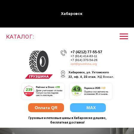
Хабаровск
КАТАЛОГ:
+7 (4212) 77-55-57
+7 (914) 414-83-11
+7 (914) 370-54-26
opt@gruzshina.org
Хабаровск, ул. Ухтомского
22, оф. 4, 2й этаж.
ЖД Вокзал.
Рейтинг в Drom
+239
О
ценка в 2GIS
+4,9
Дром учитывает отзывы
Оценка составлена на
только за последние
основании 36 отзывов.
шесть месяцев.
Оплата QR
MAX
Грузовые и легковые шины в Хабаровске дешево,
бесплатная доставка!